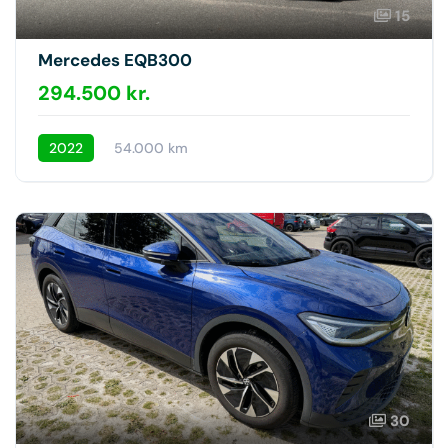
15
Mercedes EQB300
294.500 kr.
2022
54.000 km
30