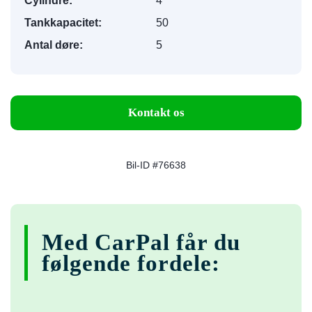
Cylindre:
4
Tankkapacitet:
50
Antal døre:
5
Kontakt os
Bil-ID #76638
Med CarPal får du
følgende fordele: