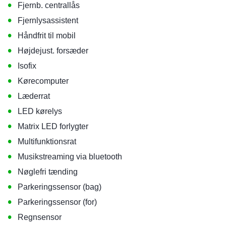
•
Fjernb. centrallås
•
Fjernlysassistent
•
Håndfrit til mobil
•
Højdejust. forsæder
•
Isofix
•
Kørecomputer
•
Læderrat
•
LED kørelys
•
Matrix LED forlygter
•
Multifunktionsrat
•
Musikstreaming via bluetooth
•
Nøglefri tænding
•
Parkeringssensor (bag)
•
Parkeringssensor (for)
•
Regnsensor