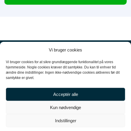
Vi bruger cookies
Vi bruger cookies for at sikre grundlæggende funktionalitet på vores
hjemmeside. Nogle cookies kræver dit samtykke. Du kan til enhver tid
ændre dine indstillinger. Ingen ikke-nødvendige cookies aktiveres før dit
+45
61 10 52 10
samtykke er givet.
hello@carpal.dk
Acceptér alle
Tonsbakken 16

Kun nødvendige
2740 Skovlunde

Indstillinger
CVR-nummer 35513043