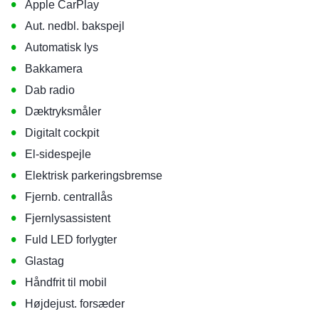
•
Apple CarPlay
•
Aut. nedbl. bakspejl
•
Automatisk lys
•
Bakkamera
•
Dab radio
•
Dæktryksmåler
•
Digitalt cockpit
•
El-sidespejle
•
Elektrisk parkeringsbremse
•
Fjernb. centrallås
•
Fjernlysassistent
•
Fuld LED forlygter
•
Glastag
•
Håndfrit til mobil
•
Højdejust. forsæder