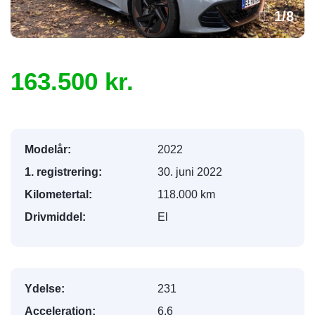
1
/
8
163.500 kr.
Modelår:
2022
1. registrering:
30. juni 2022
Kilometertal:
118.000 km
Drivmiddel:
El
Ydelse:
231
Acceleration:
6.6