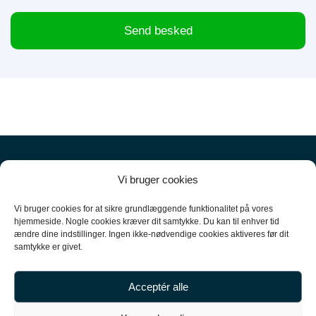
Send besked
Vi bruger cookies
Vi bruger cookies for at sikre grundlæggende funktionalitet på vores
hjemmeside. Nogle cookies kræver dit samtykke. Du kan til enhver tid
ændre dine indstillinger. Ingen ikke-nødvendige cookies aktiveres før dit
+45
61 10 52 10
samtykke er givet.
hello@carpal.dk
Acceptér alle
Tonsbakken 16
