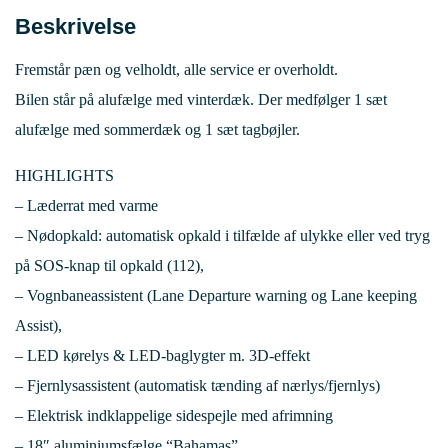
Beskrivelse
Fremstår pæn og velholdt, alle service er overholdt.
Bilen står på alufælge med vinterdæk. Der medfølger 1 sæt
alufælge med sommerdæk og 1 sæt tagbøjler.
HIGHLIGHTS
– Læderrat med varme
– Nødopkald: automatisk opkald i tilfælde af ulykke eller ved tryg
på SOS-knap til opkald (112),
– Vognbaneassistent (Lane Departure warning og Lane keeping
Assist),
– LED kørelys & LED-baglygter m. 3D-effekt
– Fjernlysassistent (automatisk tænding af nærlys/fjernlys)
– Elektrisk indklappelige sidespejle med afrimning
– 18″ aluminiumsfælge “Bahamas”