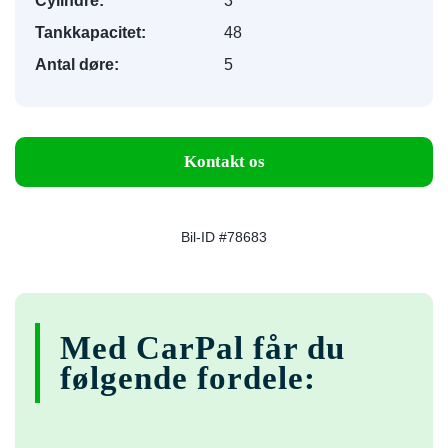
Cylindre:
3
Tankkapacitet:
48
Antal døre:
5
Kontakt os
Bil-ID #78683
Med CarPal får du
følgende fordele: