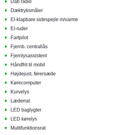
•
Dab radio
•
Dæktryksmåler
•
El-klapbare sidespejle m/varme
•
El-ruder
•
Fartpilot
•
Fjernb. centrallås
•
Fjernlysassistent
•
Håndfrit til mobil
•
Højdejust. førersæde
•
Kørecomputer
•
Kurvelys
•
Læderrat
•
LED baglygter
•
LED kørelys
•
Multifunktionsrat