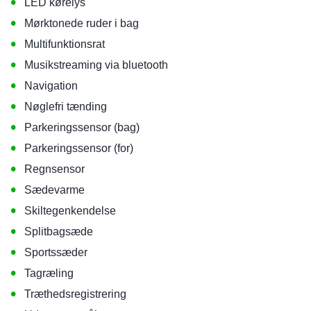
•
LED kørelys
•
Mørktonede ruder i bag
•
Multifunktionsrat
•
Musikstreaming via bluetooth
•
Navigation
•
Nøglefri tænding
•
Parkeringssensor (bag)
•
Parkeringssensor (for)
•
Regnsensor
•
Sædevarme
•
Skiltegenkendelse
•
Splitbagsæde
•
Sportssæder
•
Tagræling
•
Træthedsregistrering