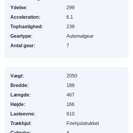
Ydelse:
299
Acceleration:
6.1
Tophastighed:
239
Geartype:
Automatgear
Antal gear:
7
Vægt:
2050
Bredde:
189
Længde:
467
Højde:
166
Lasteevne:
610
Trækhjul:
Firehjulstrukket
Cylindre:
4