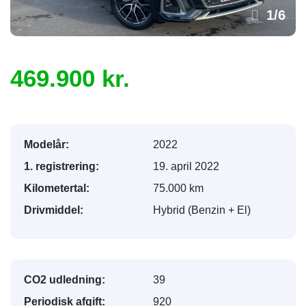
1
/
6
469.900 kr.
Modelår:
2022
1. registrering:
19. april 2022
Kilometertal:
75.000 km
Drivmiddel:
Hybrid (Benzin + El)
CO2 udledning:
39
Periodisk afgift:
920