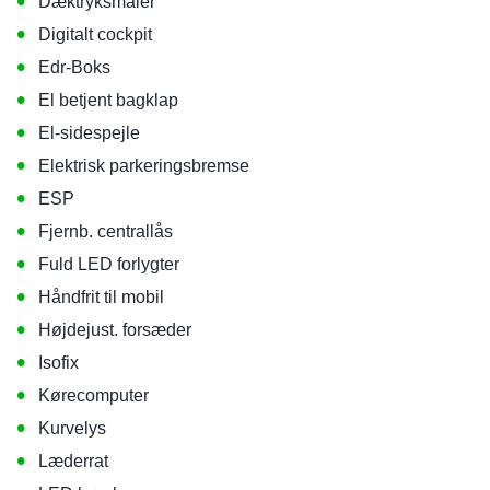
•
Dæktryksmåler
•
Digitalt cockpit
•
Edr-Boks
•
El betjent bagklap
•
El-sidespejle
•
Elektrisk parkeringsbremse
•
ESP
•
Fjernb. centrallås
•
Fuld LED forlygter
•
Håndfrit til mobil
•
Højdejust. forsæder
•
Isofix
•
Kørecomputer
•
Kurvelys
•
Læderrat