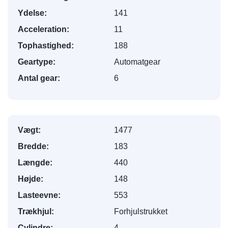
Ydelse:
141
Acceleration:
11
Tophastighed:
188
Geartype:
Automatgear
Antal gear:
6
Vægt:
1477
Bredde:
183
Længde:
440
Højde:
148
Lasteevne:
553
Trækhjul:
Forhjulstrukket
Cylindre:
4