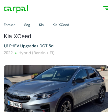
Forside
Søg
Kia
Kia XCeed
Kia XCeed
1,6 PHEV Upgrade+ DCT 5d
Hybrid (Benzin + El)
2022