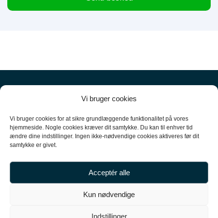
Vi bruger cookies
Vi bruger cookies for at sikre grundlæggende funktionalitet på vores
hjemmeside. Nogle cookies kræver dit samtykke. Du kan til enhver tid
ændre dine indstillinger. Ingen ikke-nødvendige cookies aktiveres før dit
+45
61 10 52 10
samtykke er givet.
hello@carpal.dk
Acceptér alle
Tonsbakken 16

Kun nødvendige
2740 Skovlunde

Indstillinger