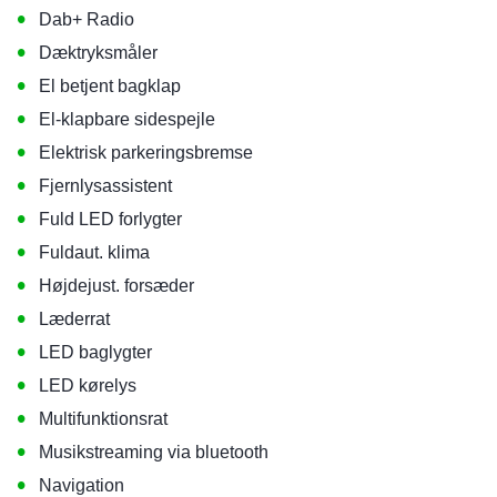
•
Dab+ Radio
•
Dæktryksmåler
•
El betjent bagklap
•
El-klapbare sidespejle
•
Elektrisk parkeringsbremse
•
Fjernlysassistent
•
Fuld LED forlygter
•
Fuldaut. klima
•
Højdejust. forsæder
•
Læderrat
•
LED baglygter
•
LED kørelys
•
Multifunktionsrat
•
Musikstreaming via bluetooth
•
Navigation