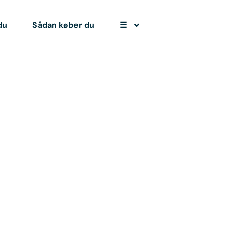
du
Sådan køber du
☰