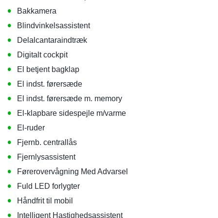
•
Bakkamera
•
Blindvinkelsassistent
•
Delalcantaraindtræk
•
Digitalt cockpit
•
El betjent bagklap
•
El indst. førersæde
•
El indst. førersæde m. memory
•
El-klapbare sidespejle m/varme
•
El-ruder
•
Fjernb. centrallås
•
Fjernlysassistent
•
Førerovervågning Med Advarsel
•
Fuld LED forlygter
•
Håndfrit til mobil
•
Intelligent Hastighedsassistent