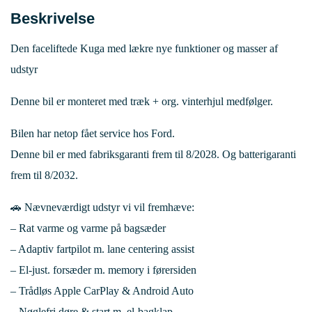
Beskrivelse
Den faceliftede Kuga med lækre nye funktioner og masser af
udstyr
Denne bil er monteret med træk + org. vinterhjul medfølger.
Bilen har netop fået service hos Ford.
Denne bil er med fabriksgaranti frem til 8/2028. Og batterigaranti
frem til 8/2032.
🚗 Nævneværdigt udstyr vi vil fremhæve:
– Rat varme og varme på bagsæder
– Adaptiv fartpilot m. lane centering assist
– El-just. forsæder m. memory i førersiden
– Trådløs Apple CarPlay & Android Auto
– Nøglefri døre & start m. el-bagklap