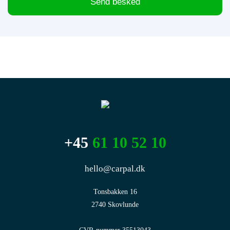
Send besked
+45
61 10 52 10
hello@carpal.dk
Tonsbakken 16

2740 Skovlunde
