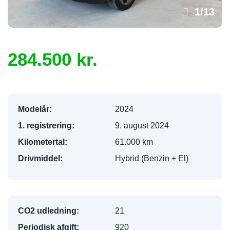
1
/
13
284.500 kr.
Modelår:
2024
1. registrering:
9. august 2024
Kilometertal:
61.000 km
Drivmiddel:
Hybrid (Benzin + El)
CO2 udledning:
21
Periodisk afgift:
920