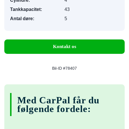
Cylindre:
4
Tankkapacitet:
43
Antal døre:
5
Kontakt os
Bil-ID #78407
Med CarPal får du
følgende fordele: