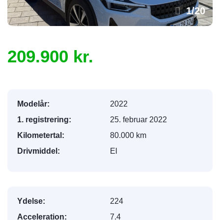
1
/
20
209.900 kr.
Modelår:
2022
1. registrering:
25. februar 2022
Kilometertal:
80.000 km
Drivmiddel:
El
Ydelse:
224
Acceleration:
7.4