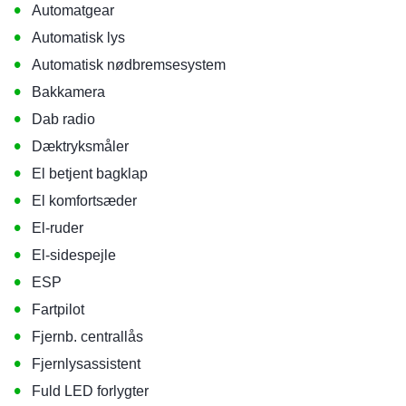
•
Automatgear
•
Automatisk lys
•
Automatisk nødbremsesystem
•
Bakkamera
•
Dab radio
•
Dæktryksmåler
•
El betjent bagklap
•
El komfortsæder
•
El-ruder
•
El-sidespejle
•
ESP
•
Fartpilot
•
Fjernb. centrallås
•
Fjernlysassistent
•
Fuld LED forlygter