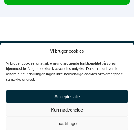
Vi bruger cookies
Vi bruger cookies for at sikre grundlæggende funktionalitet på vores
hjemmeside. Nogle cookies kræver dit samtykke. Du kan til enhver tid
ændre dine indstillinger. Ingen ikke-nødvendige cookies aktiveres før dit
+45
61 10 52 10
samtykke er givet.
hello@carpal.dk
Acceptér alle
Tonsbakken 16

Kun nødvendige
2740 Skovlunde

Indstillinger
CVR-nummer 35513043