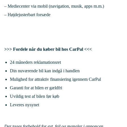
– Mediecenter via mobil (navigation, musik, apps m.m.)
– Højdejusterbart forsæde
>>> Fordele når du køber bil hos CarPal <<<
24 måneders reklamationsret
Din nuværende bil kan indgå i handlen
Mulighed for attraktiv finansiering igennem CarPal
Garanti for at bilen er gældfri
Uvildig test af bilen før køb
Leveres nysynet
Der tages forbehold for evt. fejl og mangler i annoncen.