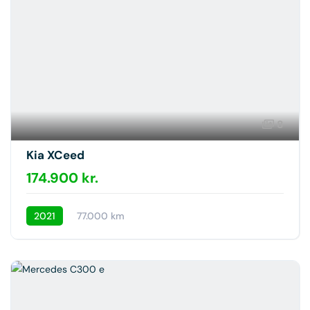
8
Kia XCeed
174.900 kr.
2021
77.000 km