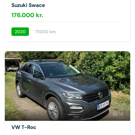
Suzuki Swace
176.000 kr.
2020
77.000 km
15
VW T-Roc