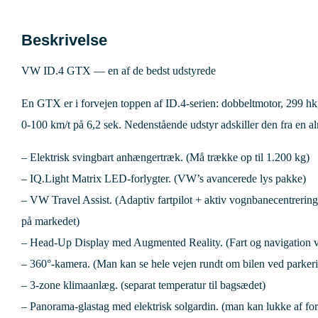
Beskrivelse
VW ID.4 GTX — en af de bedst udstyrede
En GTX er i forvejen toppen af ID.4-serien: dobbeltmotor, 299 
0-100 km/t på 6,2 sek. Nedenstående udstyr adskiller den fra en a
– Elektrisk svingbart anhængertræk. (Må trække op til 1.200 kg)
– IQ.Light Matrix LED-forlygter. (VW’s avancerede lys pakke)
– VW Travel Assist. (Adaptiv fartpilot + aktiv vognbanecentrering.
på markedet)
– Head-Up Display med Augmented Reality. (Fart og navigation vi
– 360°-kamera. (Man kan se hele vejen rundt om bilen ved parker
– 3-zone klimaanlæg. (separat temperatur til bagsædet)
– Panorama-glastag med elektrisk solgardin. (man kan lukke af for