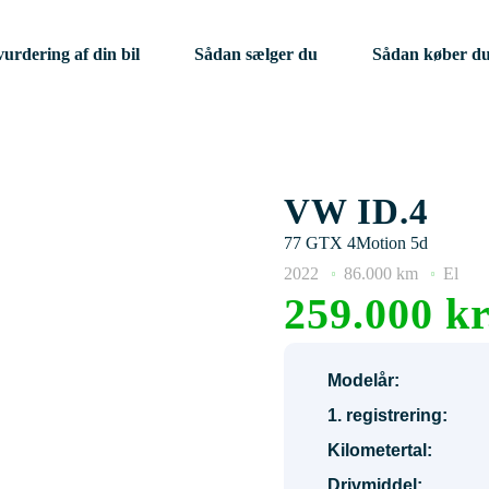
vurdering af din bil
Sådan sælger du
Sådan køber d
VW ID.4
77 GTX 4Motion 5d
2022
86.000 km
El
259.000 kr
Modelår:
1. registrering:
Kilometertal:
Drivmiddel: