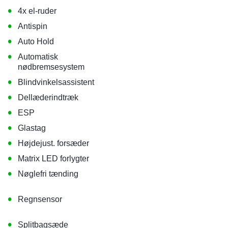
•
4x el-ruder
•
Antispin
•
Auto Hold
•
Automatisk
nødbremsesystem
•
Blindvinkelsassistent
•
Dellæderindtræk
•
ESP
•
Glastag
•
Højdejust. forsæder
•
Matrix LED forlygter
•
Nøglefri tænding
•
Regnsensor
•
Splitbagsæde