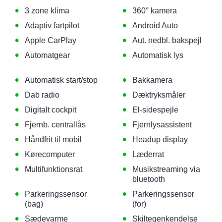
•
•
3 zone klima
360° kamera
•
•
Adaptiv fartpilot
Android Auto
•
•
Apple CarPlay
Aut. nedbl. bakspejl
•
•
Automatgear
Automatisk lys
•
•
Automatisk start/stop
Bakkamera
•
•
Dab radio
Dæktryksmåler
•
•
Digitalt cockpit
El-sidespejle
•
•
Fjernb. centrallås
Fjernlysassistent
•
•
Håndfrit til mobil
Headup display
•
•
Kørecomputer
Læderrat
•
•
Multifunktionsrat
Musikstreaming via
bluetooth
•
•
Parkeringssensor
Parkeringssensor
(bag)
(for)
•
•
Sædevarme
Skiltegenkendelse