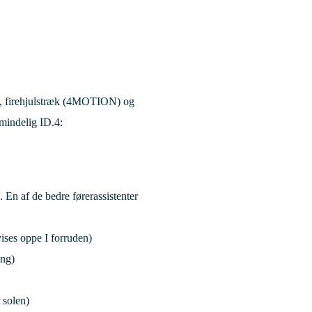
hk, firehjulstræk (4MOTION) og
lmindelig ID.4:
 En af de bedre førerassistenter
ses oppe I forruden)
ing)
 solen)