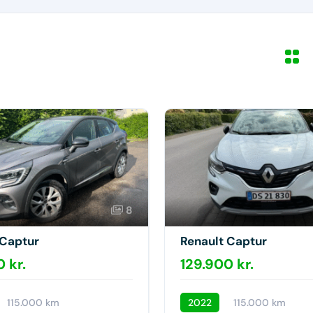
8
 Captur
Renault Captur
 kr.
129.900 kr.
115.000 km
2022
115.000 km