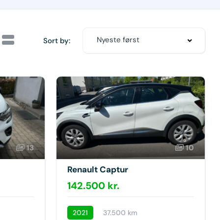
Nyeste først
Sort by:
13
10
Renault Captur
142.500 kr.
2021
37.500 km