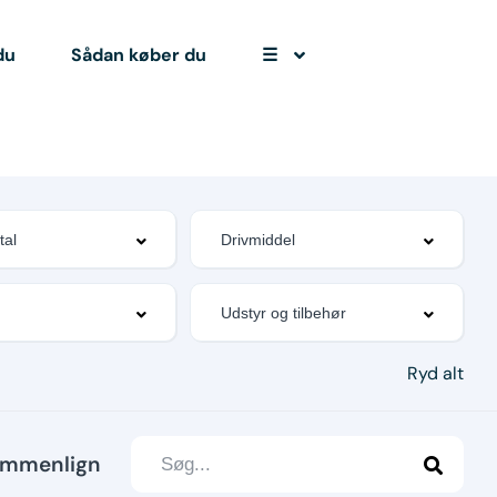
du
Sådan køber du
☰
Ryd alt
mmenlign