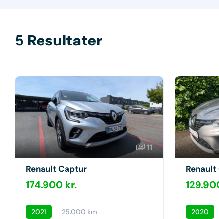
5 Resultater
11
Renault Captur
Renault
174.900 kr.
129.900
2021
25.000 km
2020