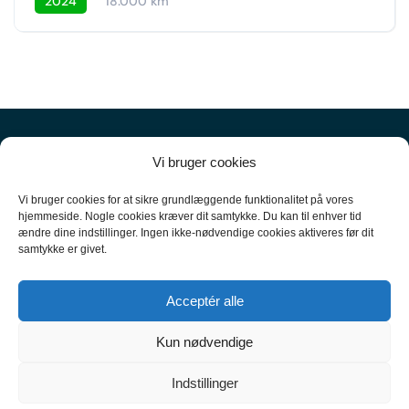
2024
18.000 km
Vi bruger cookies
Vi bruger cookies for at sikre grundlæggende funktionalitet på vores
hjemmeside. Nogle cookies kræver dit samtykke. Du kan til enhver tid
ændre dine indstillinger. Ingen ikke-nødvendige cookies aktiveres før dit
+45
61 10 52 10
samtykke er givet.
hello@carpal.dk
Acceptér alle
Tonsbakken 16

Kun nødvendige
2740 Skovlunde

Indstillinger
CVR-nummer 35513043