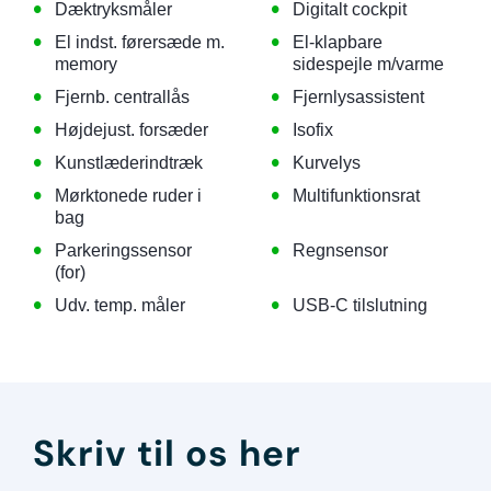
•
•
Dæktryksmåler
Digitalt cockpit
•
•
El indst. førersæde m.
El-klapbare
memory
sidespejle m/varme
•
•
Fjernb. centrallås
Fjernlysassistent
•
•
Højdejust. forsæder
Isofix
•
•
Kunstlæderindtræk
Kurvelys
•
•
Mørktonede ruder i
Multifunktionsrat
bag
•
•
Parkeringssensor
Regnsensor
(for)
•
•
Udv. temp. måler
USB-C tilslutning
Skriv til os her