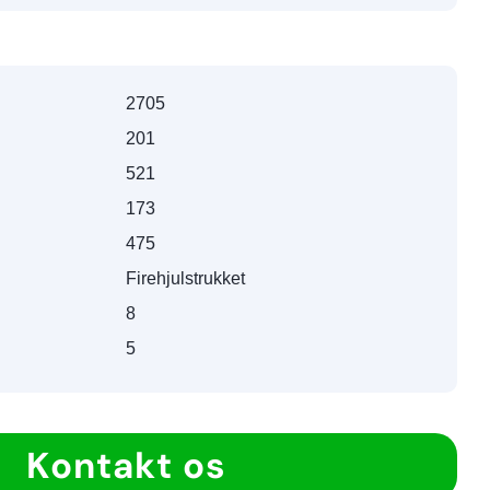
2705
201
521
173
475
Firehjulstrukket
8
5
Kontakt os