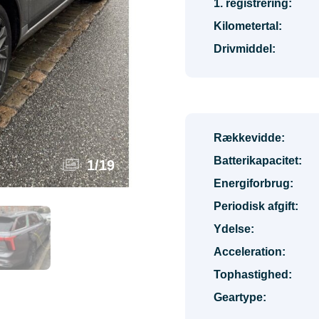
1. registrering:
Kilometertal:
Drivmiddel:
Rækkevidde:
Batterikapacitet:
1
/
19
Energiforbrug:
Periodisk afgift:
Ydelse:
Acceleration:
Tophastighed:
Geartype: