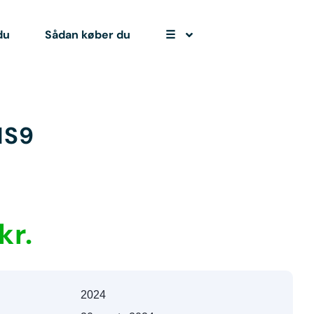
du
Sådan køber du
☰
HS9
kr.
2024