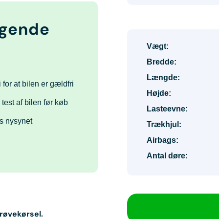
lgende
Vægt:
Bredde:
Længde:
 for at bilen er gældfri
Højde:
 test af bilen før køb
Lasteevne:
s nysynet
Trækhjul:
Airbags:
Antal døre:
prøvekørsel.