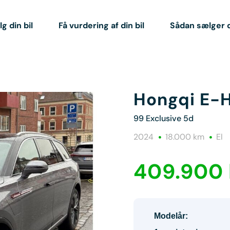
g din bil
Få vurdering af din bil
Sådan sælger 
Hongqi E-
99 Exclusive 5d
2024
18.000 km
El
409.900 
Modelår: