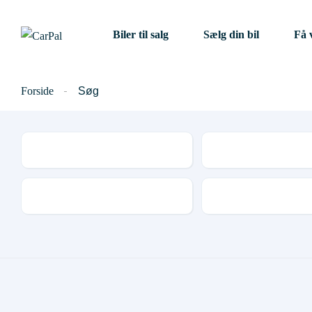
Biler til salg
Sælg din bil
Få 
Forside
Søg
Mærke
Model
Udstyr og tilbehør
Antal døre