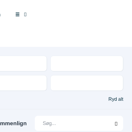
u
☰
tal
Drivmiddel
Udstyr og tilbehør
Ryd alt
mmenlign