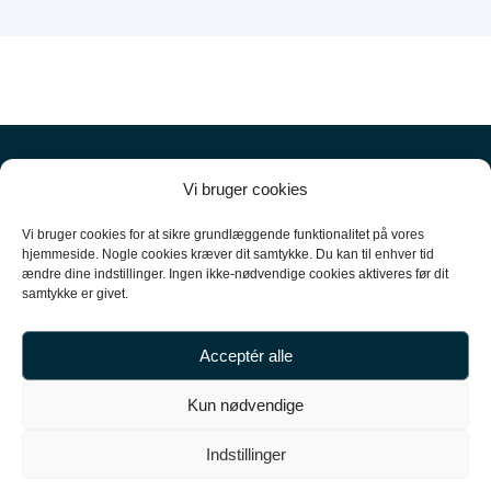
Vi bruger cookies
Vi bruger cookies for at sikre grundlæggende funktionalitet på vores
hjemmeside. Nogle cookies kræver dit samtykke. Du kan til enhver tid
ændre dine indstillinger. Ingen ikke-nødvendige cookies aktiveres før dit
+45
61 10 52 10
samtykke er givet.
hello@carpal.dk
Acceptér alle
Tonsbakken 16

Kun nødvendige
2740 Skovlunde

Indstillinger
CVR-nummer 35513043