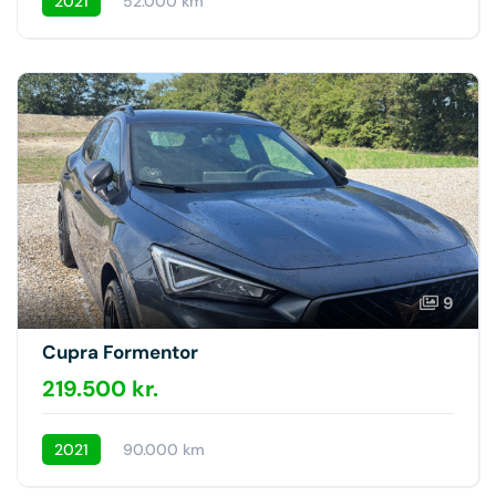
2021
52.000 km
9
Cupra Formentor
219.500 kr.
2021
90.000 km