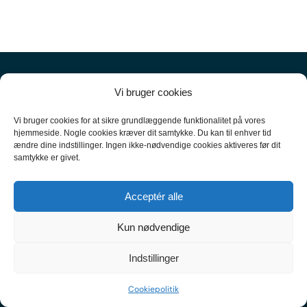
Vi bruger cookies
Vi bruger cookies for at sikre grundlæggende funktionalitet på vores
hjemmeside. Nogle cookies kræver dit samtykke. Du kan til enhver tid
ændre dine indstillinger. Ingen ikke-nødvendige cookies aktiveres før dit
+45
61 10 52 10
samtykke er givet.
hello@carpal.dk
Acceptér alle
Tonsbakken 16

Kun nødvendige
2740 Skovlunde

Indstillinger
CVR-nummer 35513043
Cookiepolitik