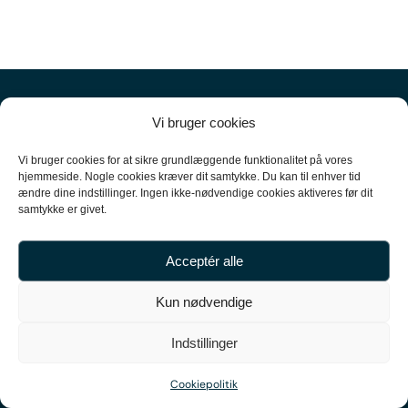
Vi bruger cookies
Vi bruger cookies for at sikre grundlæggende funktionalitet på vores
hjemmeside. Nogle cookies kræver dit samtykke. Du kan til enhver tid
ændre dine indstillinger. Ingen ikke-nødvendige cookies aktiveres før dit
+45
61 10 52 10
samtykke er givet.
hello@carpal.dk
Acceptér alle
Tonsbakken 16

Kun nødvendige
2740 Skovlunde

Indstillinger
CVR-nummer 35513043
Cookiepolitik