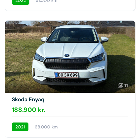
2022
51.000 km
11
Skoda Enyaq
188.900 kr.
2021
68.000 km