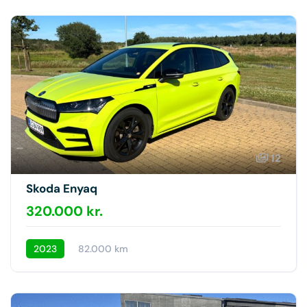
12
Skoda Enyaq
320.000 kr.
2023
82.000 km