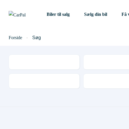
Biler til salg
Sælg din bil
Få 
Forside
Søg
Mærke
Model
Udstyr og tilbehør
Antal døre