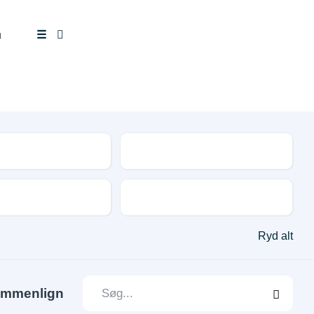
u
☰
tal
Drivmiddel
Udstyr og tilbehør
Ryd alt
mmenlign