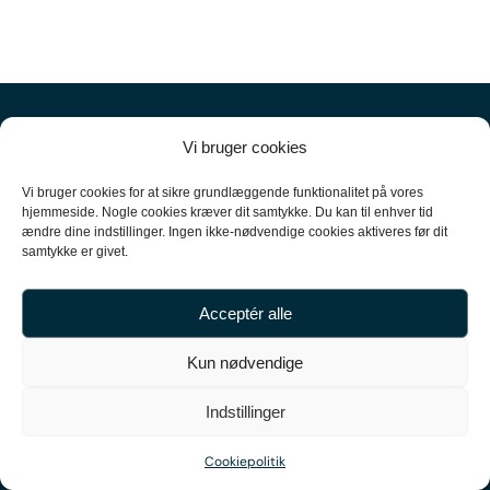
Vi bruger cookies
Vi bruger cookies for at sikre grundlæggende funktionalitet på vores
hjemmeside. Nogle cookies kræver dit samtykke. Du kan til enhver tid
ændre dine indstillinger. Ingen ikke-nødvendige cookies aktiveres før dit
+45
61 10 52 10
samtykke er givet.
hello@carpal.dk
Acceptér alle
Tonsbakken 16

Kun nødvendige
2740 Skovlunde

Indstillinger
CVR-nummer 35513043
Cookiepolitik