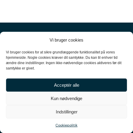
Vi bruger cookies
Vi bruger cookies for at sikre grundlæggende funktionalitet på vores
hjemmeside. Nogle cookies kræver dit samtykke. Du kan til enhver tid
ændre dine indstillinger. Ingen ikke-nødvendige cookies aktiveres før dit
+45
61 10 52 10
samtykke er givet.
hello@carpal.dk
Acceptér alle
Tonsbakken 16

Kun nødvendige
2740 Skovlunde

Indstillinger
CVR-nummer 35513043
Cookiepolitik