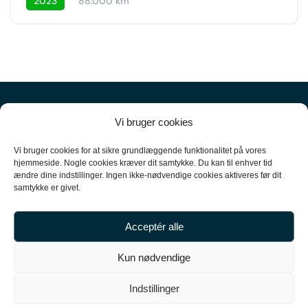
2023
88.000 km
Vi bruger cookies
Vi bruger cookies for at sikre grundlæggende funktionalitet på vores
hjemmeside. Nogle cookies kræver dit samtykke. Du kan til enhver tid
ændre dine indstillinger. Ingen ikke-nødvendige cookies aktiveres før dit
+45
61 10 52 10
samtykke er givet.
hello@carpal.dk
Acceptér alle
Tonsbakken 16

Kun nødvendige
2740 Skovlunde

Indstillinger
CVR-nummer 35513043