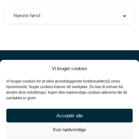
Nyeste først
Vi bruger cookies
Vi bruger cookies for at sikre grundlæggende funktionalitet på vores
hjemmeside. Nogle cookies kræver dit samtykke. Du kan til enhver tid
ændre dine indstillinger. Ingen ikke-nødvendige cookies aktiveres før dit
+45
61 10 52 10
samtykke er givet.
hello@carpal.dk
Acceptér alle
Tonsbakken 16

Kun nødvendige
2740 Skovlunde
