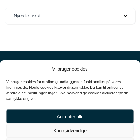
Nyeste først
Vi bruger cookies
Vi bruger cookies for at sikre grundlæggende funktionalitet på vores
hjemmeside. Nogle cookies kræver dit samtykke. Du kan til enhver tid
ændre dine indstillinger. Ingen ikke-nødvendige cookies aktiveres før dit
+45
61 10 52 10
samtykke er givet.
hello@carpal.dk
Acceptér alle
Tonsbakken 16

Kun nødvendige
2740 Skovlunde
