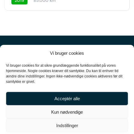
2019
85.000 km
Vi bruger cookies
Vi bruger cookies for at sikre grundlæggende funktionalitet på vores
hjemmeside. Nogle cookies kræver dit samtykke. Du kan til enhver tid
ændre dine indstillinger. Ingen ikke-nødvendige cookies aktiveres før dit
+45
61 10 52 10
samtykke er givet.
hello@carpal.dk
Acceptér alle
Tonsbakken 16

Kun nødvendige
2740 Skovlunde

Indstillinger
CVR-nummer 35513043