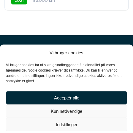
2021
95.000 km
Vi bruger cookies
Vi bruger cookies for at sikre grundlæggende funktionalitet på vores
hjemmeside. Nogle cookies kræver dit samtykke. Du kan til enhver tid
ændre dine indstillinger. Ingen ikke-nødvendige cookies aktiveres før dit
+45
61 10 52 10
samtykke er givet.
hello@carpal.dk
Acceptér alle
Tonsbakken 16

Kun nødvendige
2740 Skovlunde

Indstillinger
CVR-nummer 35513043