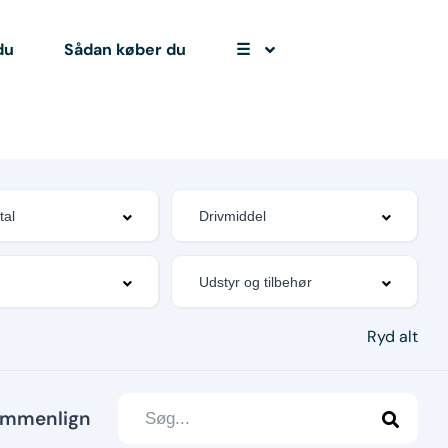
du
Sådan køber du
☰
Ryd alt
mmenlign