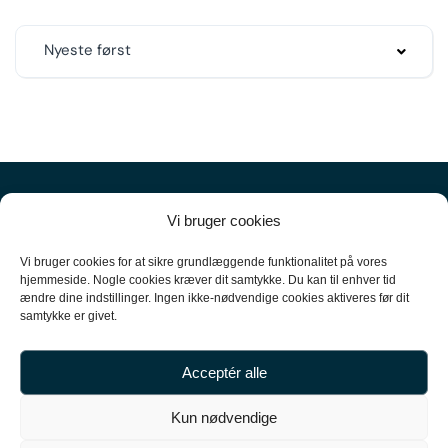
Nyeste først
Vi bruger cookies
Vi bruger cookies for at sikre grundlæggende funktionalitet på vores
hjemmeside. Nogle cookies kræver dit samtykke. Du kan til enhver tid
ændre dine indstillinger. Ingen ikke-nødvendige cookies aktiveres før dit
+45
61 10 52 10
samtykke er givet.
hello@carpal.dk
Acceptér alle
Tonsbakken 16

Kun nødvendige
2740 Skovlunde
