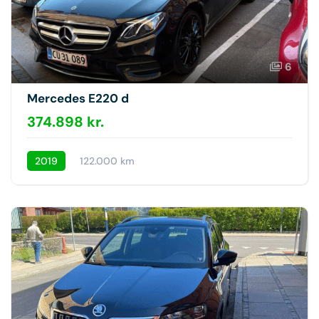
6
Mercedes E220 d
374.898 kr.
2019
122.000 km