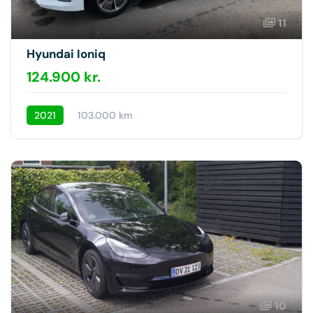
11
Hyundai Ioniq
124.900 kr.
2021
103.000 km
10