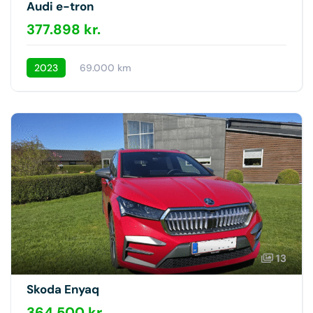
Audi e-tron
377.898 kr.
2023
69.000 km
13
Skoda Enyaq
364.500 kr.