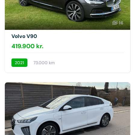
16
Volvo V90
419.900 kr.
2021
73.000 km