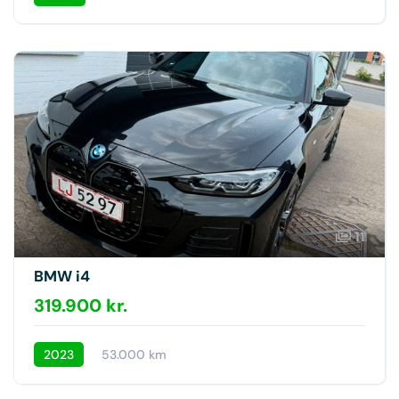
11
BMW i4
319.900 kr.
2023
53.000 km