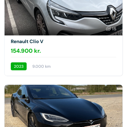
15
Renault Clio V
154.900 kr.
2023
9.000 km