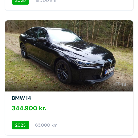
2025
18.700 km
18
BMW i4
344.900 kr.
2023
63.000 km