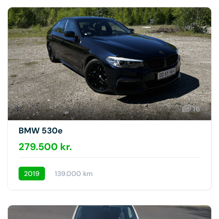
16
BMW 530e
279.500 kr.
2019
139.000 km