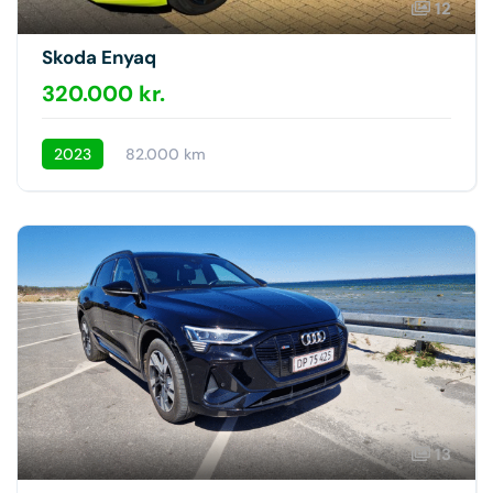
12
Skoda Enyaq
320.000 kr.
2023
82.000 km
13