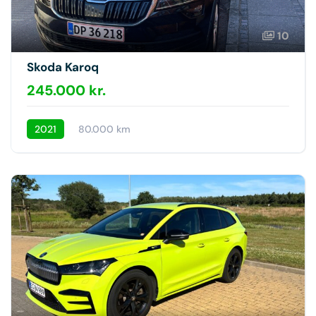
10
Skoda Karoq
245.000 kr.
2021
80.000 km