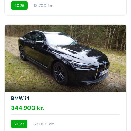
2025
18.700 km
18
BMW i4
344.900 kr.
2023
63.000 km