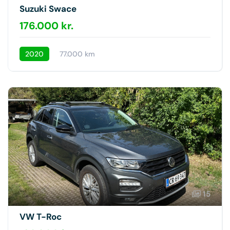
Suzuki Swace
176.000 kr.
2020
77.000 km
15
VW T-Roc