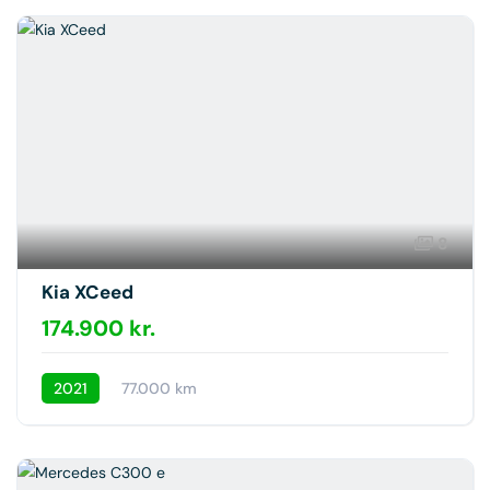
8
Kia XCeed
174.900 kr.
2021
77.000 km