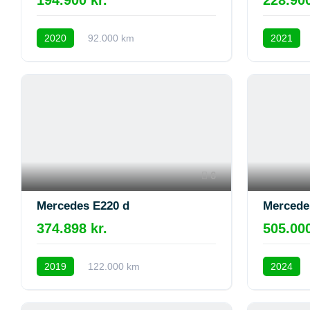
2020
92.000 km
2021
6
Mercedes E220 d
Mercede
374.898 kr.
505.000
2019
122.000 km
2024