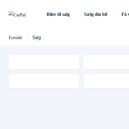
Biler til salg
Sælg din bil
Få 
Forside
Søg
Mærke
Model
Udstyr og tilbehør
Antal døre