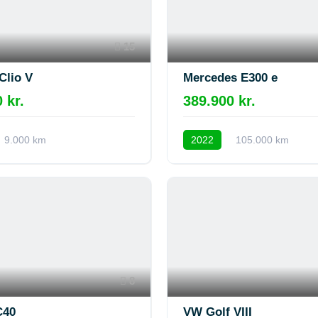
15
Clio V
Mercedes E300 e
 kr.
389.900 kr.
9.000 km
2022
105.000 km
8
C40
VW Golf VIII