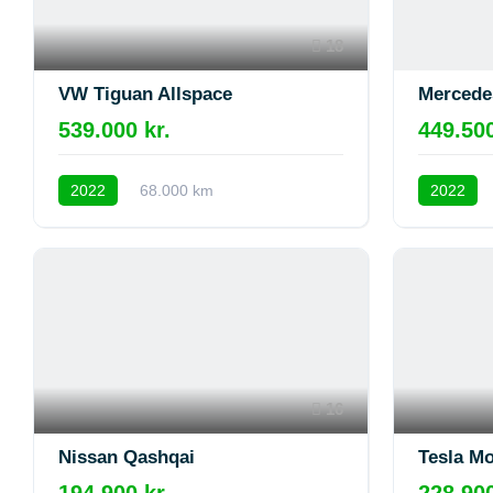
18
VW Tiguan Allspace
Mercede
539.000 kr.
449.500
2022
68.000 km
2022
16
Nissan Qashqai
Tesla Mo
194.900 kr.
228.900