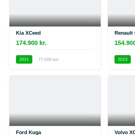
8
Kia XCeed
Renault 
174.900 kr.
154.900
2021
77.000 km
2023
7
Ford Kuga
Volvo X