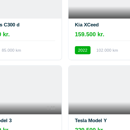
s C300 d
Kia XCeed
 kr.
159.500 kr.
85.000 km
2022
102.000 km
15
del 3
Tesla Model Y
 kr.
229.500 kr.