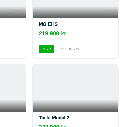
15
11
MG EHS
219.900 kr.
2022
37.000 km
9
7
Tesla Model 3
244.900 kr.