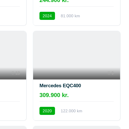
2024
81.000 km
13
9
Mercedes EQC400
309.900 kr.
2020
122.000 km