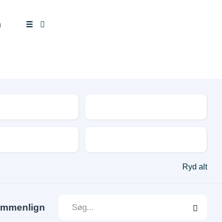
u
☰
tal
Drivmiddel
Udstyr og tilbehør
Ryd alt
mmenlign