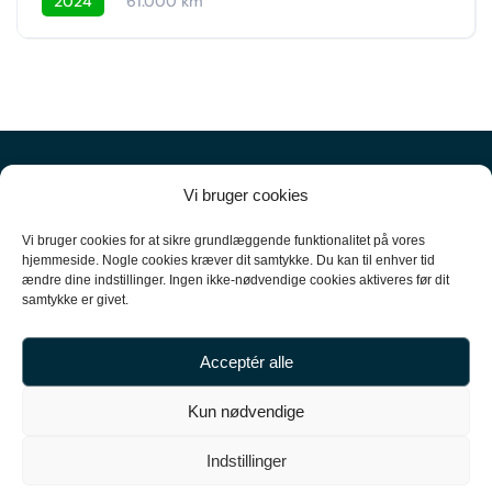
2024
61.000 km
Vi bruger cookies
Vi bruger cookies for at sikre grundlæggende funktionalitet på vores
hjemmeside. Nogle cookies kræver dit samtykke. Du kan til enhver tid
ændre dine indstillinger. Ingen ikke-nødvendige cookies aktiveres før dit
+45
61 10 52 10
samtykke er givet.
hello@carpal.dk
Acceptér alle
Tonsbakken 16

Kun nødvendige
2740 Skovlunde

Indstillinger
CVR-nummer 35513043