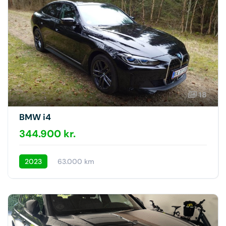
18
BMW i4
344.900 kr.
2023
63.000 km