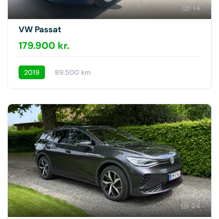
14
VW Passat
179.900 kr.
2019
89.500 km
24