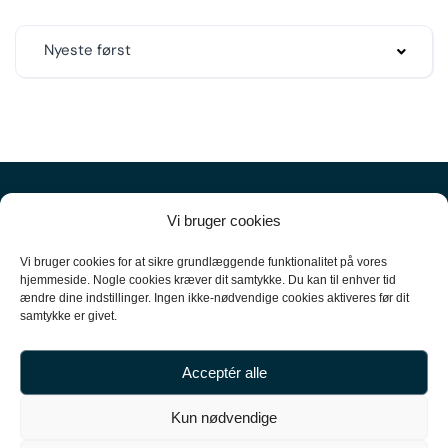
Nyeste først
Vi bruger cookies
Vi bruger cookies for at sikre grundlæggende funktionalitet på vores
hjemmeside. Nogle cookies kræver dit samtykke. Du kan til enhver tid
ændre dine indstillinger. Ingen ikke-nødvendige cookies aktiveres før dit
+45
61 10 52 10
samtykke er givet.
hello@carpal.dk
Acceptér alle
Tonsbakken 16

Kun nødvendige
2740 Skovlunde
