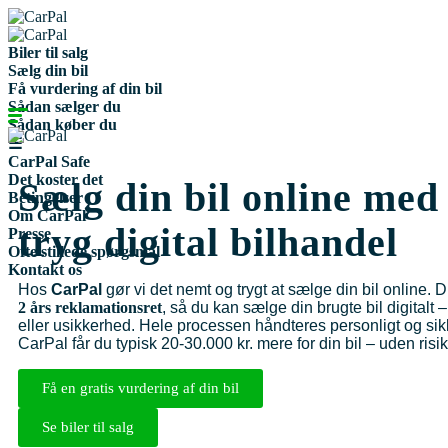
Biler til salg
Sælg din bil
Få vurdering af din bil
Sådan sælger du
Sådan køber du
☰
CarPal Safe
Det koster det
Sælg din bil online med
Betingelser
Om CarPal
tryg digital bilhandel
Presse
Ofte stillede spørgsmål
Kontakt os
Hos
CarPal
gør vi det nemt og trygt at sælge din bil online. 
2 års reklamationsret
, så du kan sælge din brugte bil digitalt 
eller usikkerhed. Hele processen håndteres personligt og sikker
CarPal får du typisk 20-30.000 kr. mere for din bil – uden risik
Få en gratis vurdering af din bil
Se biler til salg