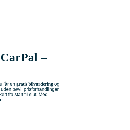
 CarPal –
Du får en
gratis bilvurdering
og
– uden bøvl, prisforhandlinger
t fra start til slut. Med
o.