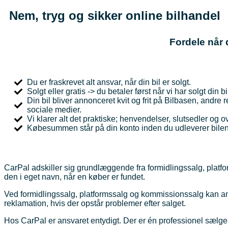
Nem, tryg og sikker online bilhandel
Fordele når 
Du er fraskrevet alt ansvar, når din bil er solgt.
Solgt eller gratis -> du betaler først når vi har solgt din bi
Din bil bliver annonceret kvit og frit på Bilbasen, andre
sociale medier.
Vi klarer alt det praktiske; henvendelser, slutsedler og o
Købesummen står på din konto inden du udleverer bilen
CarPal adskiller sig grundlæggende fra formidlingssalg, pla
den i eget navn, når en køber er fundet.
Ved formidlingssalg, platformssalg og kommissionssalg kan an
reklamation, hvis der opstår problemer efter salget.
Hos CarPal er ansvaret entydigt. Der er én professionel sælge