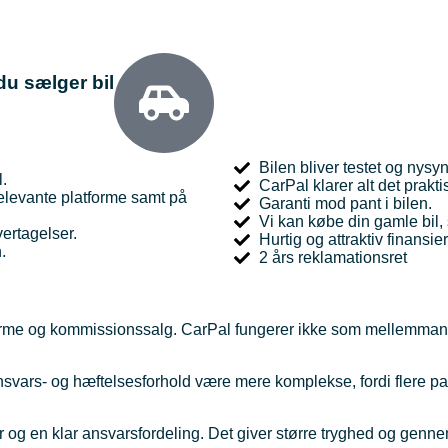
du sælger bil
Bilen bliver testet og nysyn
l.
CarPal klarer alt det prakti
 relevante platforme samt på
Garanti mod pant i bilen.
Vi kan købe din gamle bil,
vertagelser.
Hurtig og attraktiv finans
.
2 års reklamationsret
tforme og kommissionssalg. CarPal fungerer ikke som mellemma
svars- og hæftelsesforhold være mere komplekse, fordi flere pa
r og en klar ansvarsfordeling. Det giver større tryghed og genn