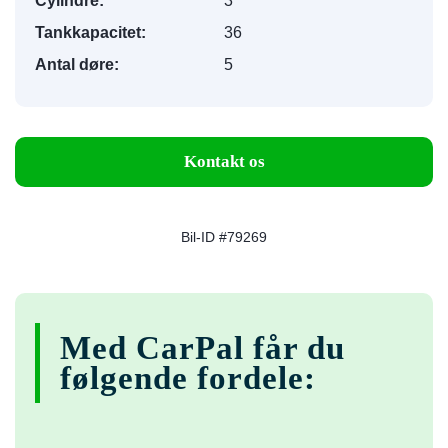
Cylindre:
3
Tankkapacitet:
36
Antal døre:
5
Kontakt os
Bil-ID #79269
Med CarPal får du
følgende fordele: