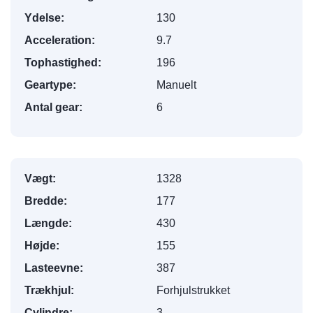
Ydelse:
130
Acceleration:
9.7
Tophastighed:
196
Geartype:
Manuelt
Antal gear:
6
Vægt:
1328
Bredde:
177
Længde:
430
Højde:
155
Lasteevne:
387
Trækhjul:
Forhjulstrukket
Cylindre:
3