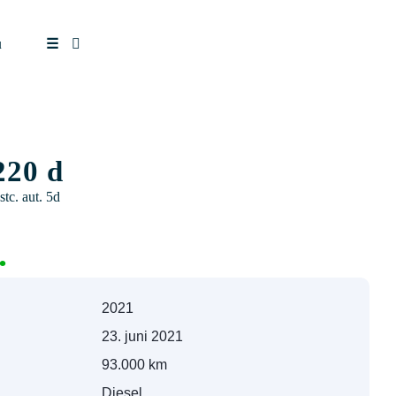
u
☰
220 d
tc. aut. 5d
.
2021
23. juni 2021
93.000 km
Diesel