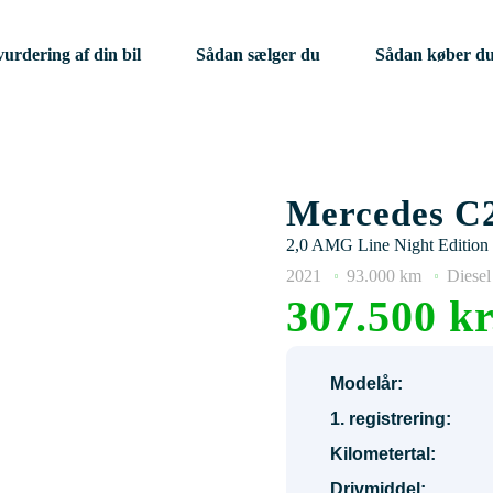
vurdering af din bil
Sådan sælger du
Sådan køber d
Mercedes C
2,0 AMG Line Night Edition s
2021
93.000 km
Diesel
307.500 kr
Modelår:
1. registrering:
Kilometertal:
Drivmiddel: