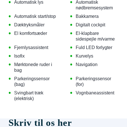
•
•
Automatisk lys
Automatisk
nødbremsesystem
•
•
Automatisk start/stop
Bakkamera
•
•
Dæktryksmåler
Digitalt cockpit
•
•
El komfortsæder
El-klapbare
sidespejle m/varme
•
•
Fjernlysassistent
Fuld LED forlygter
•
•
Isofix
Kurvelys
•
•
Mørktonede ruder i
Navigation
bag
•
•
Parkeringssensor
Parkeringssensor
(bag)
(for)
•
•
Svingbart træk
Vognbaneassistent
(elektrisk)
Skriv til os her