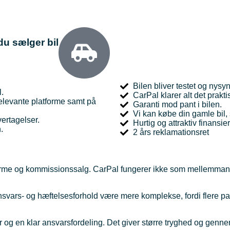
du sælger bil
Bilen bliver testet og nysyn
l.
CarPal klarer alt det prakti
 relevante platforme samt på
Garanti mod pant i bilen.
Vi kan købe din gamle bil,
vertagelser.
Hurtig og attraktiv finans
.
2 års reklamationsret
tforme og kommissionssalg. CarPal fungerer ikke som mellemma
svars- og hæftelsesforhold være mere komplekse, fordi flere pa
r og en klar ansvarsfordeling. Det giver større tryghed og genn