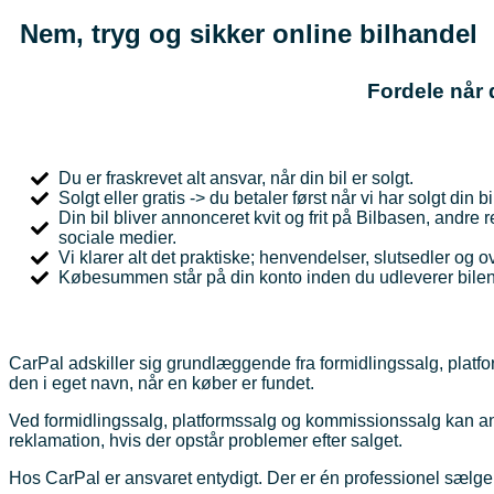
Nem, tryg og sikker online bilhandel
Fordele når 
Du er fraskrevet alt ansvar, når din bil er solgt.
Solgt eller gratis -> du betaler først når vi har solgt din bi
Din bil bliver annonceret kvit og frit på Bilbasen, andre
sociale medier.
Vi klarer alt det praktiske; henvendelser, slutsedler og o
Købesummen står på din konto inden du udleverer bilen
CarPal adskiller sig grundlæggende fra formidlingssalg, pla
den i eget navn, når en køber er fundet.
Ved formidlingssalg, platformssalg og kommissionssalg kan an
reklamation, hvis der opstår problemer efter salget.
Hos CarPal er ansvaret entydigt. Der er én professionel sælge