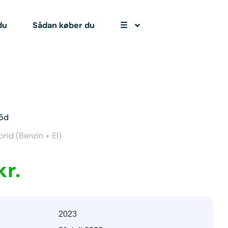
du
Sådan køber du
☰
 5d
rid (Benzin + El)
r.
2023