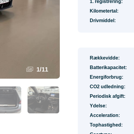
1. registrering:
Kilometertal:
Drivmiddel:
Rækkevidde:
Batterikapacitet:
1
/
11
Energiforbrug:
CO2 udledning:
Periodisk afgift:
Ydelse:
Acceleration:
Tophastighed: