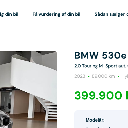
g din bil
Få vurdering af din bil
Sådan sælger 
BMW 530e
2,0 Touring M-Sport aut.
2023
89.000 km
Hyb
399.900 k
Modelår: