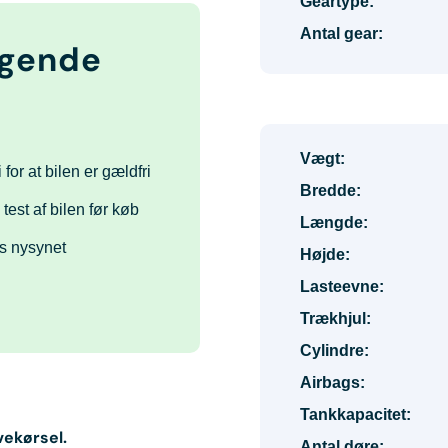
Geartype:
Antal gear:
lgende
Vægt:
 for at bilen er gældfri
Bredde:
 test af bilen før køb
Længde:
s nysynet
Højde:
Lasteevne:
Trækhjul:
Cylindre:
Airbags:
Tankkapacitet:
vekørsel.
Antal døre: