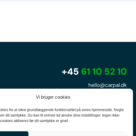
+45
61 10 52 10
hello@carpal.dk
Tonsbakken 16

Vi bruger cookies
2740 Skovlunde

okies for at sikre grundlæggende funktionalitet på vores hjemmeside. Nogle
er dit samtykke. Du kan til enhver tid ændre dine indstillinger. Ingen ikke-
ookies aktiveres før dit samtykke er givet.
CVR-nummer 35513043