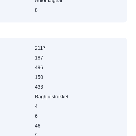
Automatgear
8
2117
187
496
150
433
Baghjulstrukket
4
6
46
5