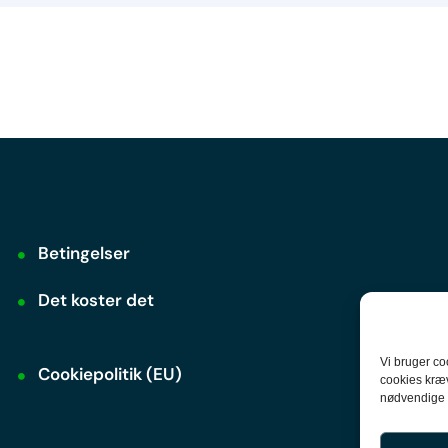
Betingelser
Det koster det
Vi bruger co
Cookiepolitik (EU)
cookies kræv
nødvendige c