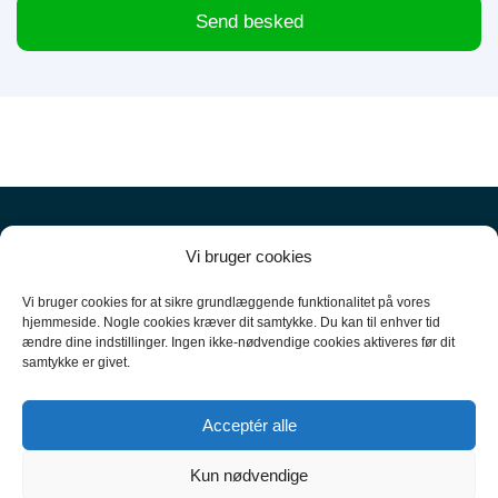
Send besked
Vi bruger cookies
Vi bruger cookies for at sikre grundlæggende funktionalitet på vores
hjemmeside. Nogle cookies kræver dit samtykke. Du kan til enhver tid
ændre dine indstillinger. Ingen ikke-nødvendige cookies aktiveres før dit
+45
61 10 52 10
samtykke er givet.
hello@carpal.dk
Acceptér alle
Tonsbakken 16

Kun nødvendige
2740 Skovlunde
