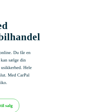
ed
 bilhandel
 online. Du får en
u kan sælge din
r usikkerhed. Hele
 slut. Med CarPal
siko.
til salg