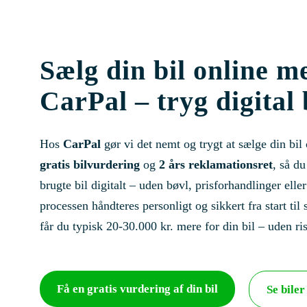
Sælg din bil online m
CarPal – tryg digital
Hos
CarPal
gør vi det nemt og trygt at sælge din bil
gratis bilvurdering
og
2 års reklamationsret
, så d
brugte bil digitalt – uden bøvl, prisforhandlinger elle
processen håndteres personligt og sikkert fra start til
får du typisk 20-30.000 kr. mere for din bil – uden ri
Få en gratis vurdering af din bil
Se biler 