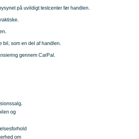
 nysynet på uvildigt testcenter før handlen.
praktiske.
en.
 bil, som en del af handlen.
inansiering gennem CarPal.
sionssalg.
ilen og
elsesforhold
kkerhed om