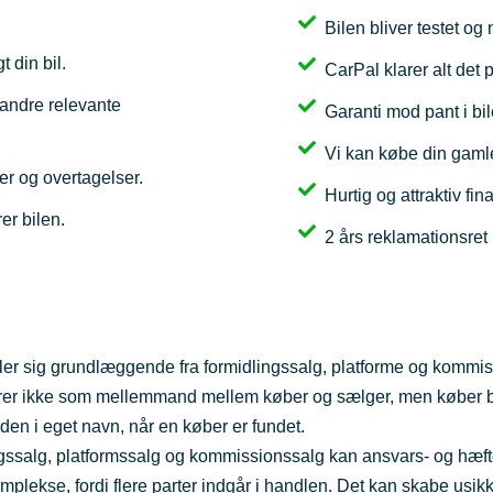
Bilen bliver testet og
t din bil.
CarPal klarer alt det 
, andre relevante
Garanti mod pant i bil
Vi kan købe din gamle
ler og overtagelser.
Hurtig og attraktiv f
r bilen.
2 års reklamationsret
ler sig grundlæggende fra formidlingssalg, platforme og kommis
rer ikke som mellemmand mellem køber og sælger, men køber b
den i eget navn, når en køber er fundet.
gssalg, platformssalg og kommissionssalg kan ansvars- og hæft
plekse, fordi flere parter indgår i handlen. Det kan skabe usi