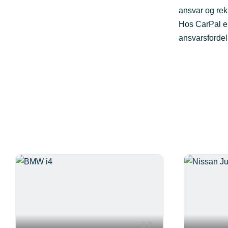
ansvar og rek
Hos CarPal er
ansvarsfordel
7