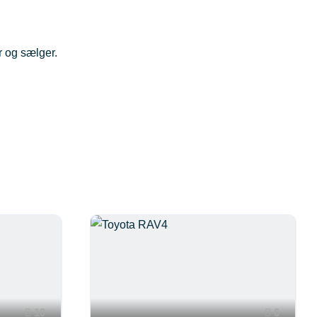
r og sælger.
10
6