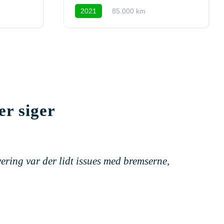
2021
85.000 km
er siger
ering var der lidt issues med bremserne,