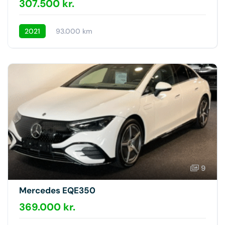
307.500 kr.
2021
93.000 km
9
Mercedes EQE350
369.000 kr.