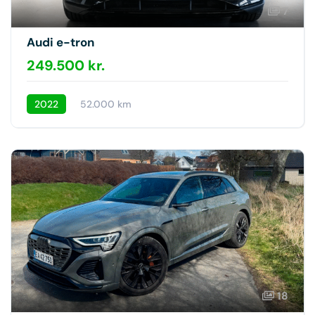
7
Audi e-tron
249.500 kr.
2022
52.000 km
18