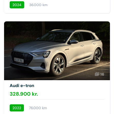
2024
36.000 km
16
Audi e-tron
328.900 kr.
2022
76.000 km