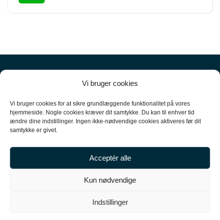
Vi bruger cookies
Vi bruger cookies for at sikre grundlæggende funktionalitet på vores
hjemmeside. Nogle cookies kræver dit samtykke. Du kan til enhver tid
ændre dine indstillinger. Ingen ikke-nødvendige cookies aktiveres før dit
+45
61 10 52 10
samtykke er givet.
hello@carpal.dk
Acceptér alle
Tonsbakken 16

Kun nødvendige
2740 Skovlunde

Indstillinger
CVR-nummer 35513043