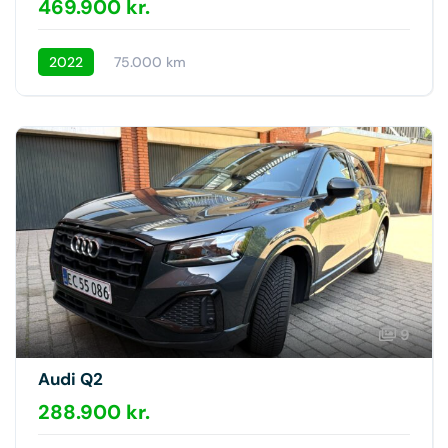
469.900 kr.
2022
75.000 km
9
Audi Q2
288.900 kr.